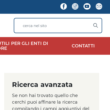
Seguici
Facebook
Instagram
YouTube
New
su
cerca nel sito
ILI PER GLI ENTI DI
CONTATTI
ORE
Ricerca avanzata
Se non hai trovato quello che
cerchi puoi affinare la ricerca
compilando i campi aggiuntivi del