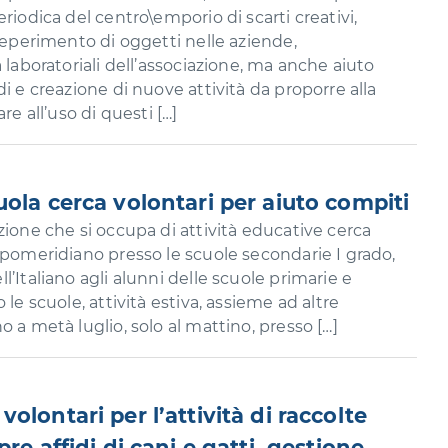
riodica del centro\emporio di scarti creativi,
 reperimento di oggetti nelle aziende,
 laboratoriali dell’associazione, ma anche aiuto
i e creazione di nuove attività da proporre alla
re all’uso di questi […]
ola cerca volontari per aiuto compiti
zione che si occupa di attività educative cerca
 pomeridiano presso le scuole secondarie I grado,
’Italiano agli alunni delle scuole primarie e
 le scuole, attività estiva, assieme ad altre
 a metà luglio, solo al mattino, presso […]
olontari per l’attività di raccolte
re affidi di cani e gatti, gestione