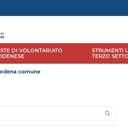
STE DI VOLONTARIATO
STRUMENTI UT
ODENESE
TERZO SETT
odena comune