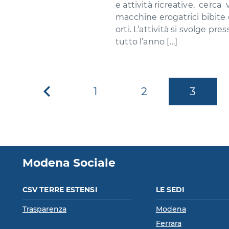
e attività ricreative, cerca 
macchine erogatrici bibite e
orti. L’attività si svolge pr
tutto l’anno […]
1
2
3
Pagina
precedente
Modena Sociale
CSV TERRE ESTENSI
LE SEDI
Trasparenza
Modena
Ferrara