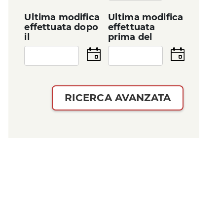
data
Ultima modifica
Ultima modifica
effettuata dopo
effettuata
il
prima del
Seleziona
Seleziona
la
la
data
data
RICERCA AVANZATA