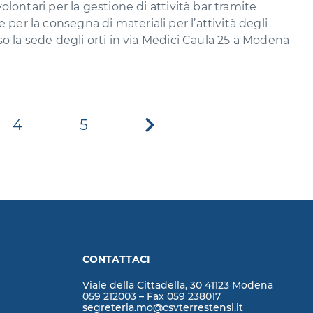
volontari per la gestione di attività bar tramite
 per la consegna di materiali per l’attività degli
esso la sede degli orti in via Medici Caula 25 a Modena
4
5
Pagina
successiva
CONTATTACI
Viale della Cittadella, 30 41123 Modena
059 212003 – Fax 059 238017
segreteria.mo@csvterrestensi.it