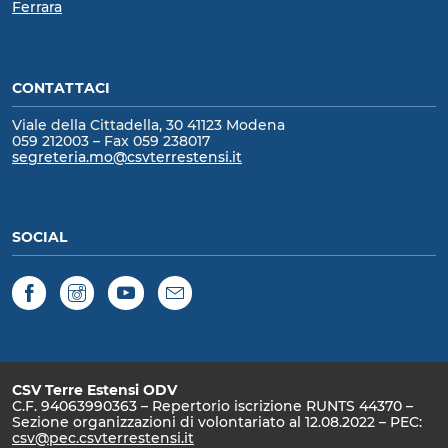
Ferrara
CONTATTACI
Viale della Cittadella, 30 41123 Modena
059 212003 – Fax 059 238017
segreteria.mo@csvterrestensi.it
SOCIAL
Facebook
Instagram
YouTube
Newsletter
CSV Terre Estensi ODV
C.F. 94063990363 – Repertorio iscrizione RUNTS 44370 –
Sezione organizzazioni di volontariato al 12.08.2022 – PEC:
csv@pec.csvterrestensi.it