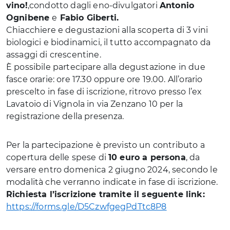
vino!
,condotto dagli eno-divulgatori
Antonio
Ognibene
e
Fabio Giberti.
Chiacchiere e degustazioni alla scoperta di 3 vini
biologici e biodinamici, il tutto accompagnato da
assaggi di crescentine.
È possibile partecipare alla degustazione in due
fasce orarie: ore 17.30 oppure ore 19.00. All’orario
prescelto in fase di iscrizione, ritrovo presso l’ex
Lavatoio di Vignola in via Zenzano 10 per la
registrazione della presenza.
Per la partecipazione è previsto un contributo a
copertura delle spese di
10 euro a persona
, da
versare entro domenica 2 giugno 2024, secondo le
modalità che verranno indicate in fase di iscrizione.
Richiesta l’iscrizione tramite il seguente link:
https://forms.gle/D5CzwfgegPdTtc8P8